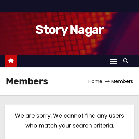
S
k
i
Story Nagar
p
t
o
c
o
n
Members
Home
Members
t
e
n
t
We are sorry. We cannot find any users
who match your search criteria.