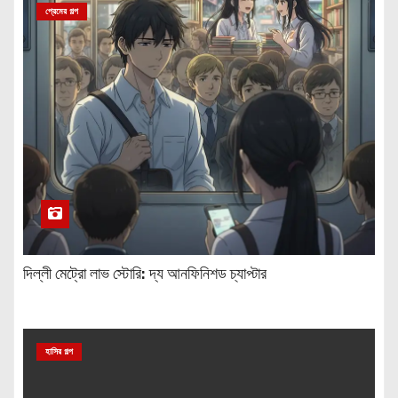
প্রেমের গল্প
দিল্লী মেট্রো লাভ স্টোরি: দ্য আনফিনিশড চ্যাপ্টার
হাসির গল্প