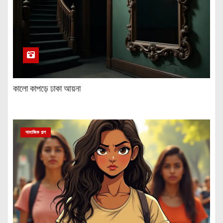
কালো কাপড়ে ঢাকা আয়না
সামাজিক গল্প