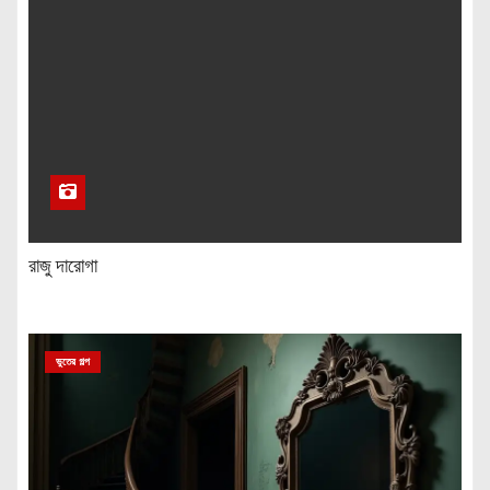
রাজু দারোগা
ভুতের গল্প