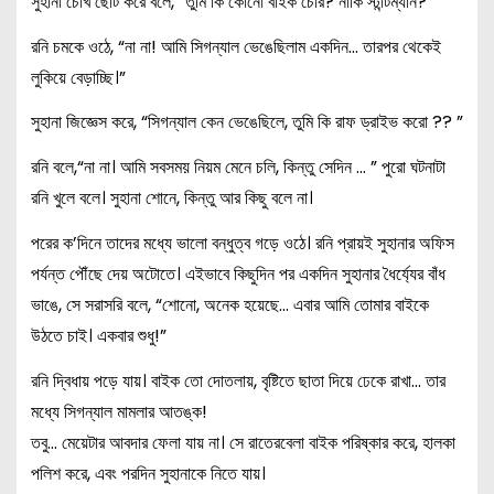
সুহানা চোখ ছোট করে বলে, “তুমি কি কোনো বাইক চোর? নাকি স্টান্টম্যান?”
রনি চমকে ওঠে, “না না! আমি সিগন্যাল ভেঙেছিলাম একদিন… তারপর থেকেই
লুকিয়ে বেড়াচ্ছি।”
সুহানা জিজ্ঞেস করে, “সিগন্যাল কেন ভেঙেছিলে, তুমি কি রাফ ড্রাইভ করো ?? ”
রনি বলে,“না না। আমি সবসময় নিয়ম মেনে চলি, কিন্তু সেদিন … ” পুরো ঘটনাটা
রনি খুলে বলে। সুহানা শোনে, কিন্তু আর কিছু বলে না।
পরের ক’দিনে তাদের মধ্যে ভালো বন্ধুত্ব গড়ে ওঠে। রনি প্রায়ই সুহানার অফিস
পর্যন্ত পৌঁছে দেয় অটোতে। এইভাবে কিছুদিন পর একদিন সুহানার ধৈর্য্যের বাঁধ
ভাঙে, সে সরাসরি বলে, “শোনো, অনেক হয়েছে… এবার আমি তোমার বাইকে
উঠতে চাই। একবার শুধু!”
রনি দ্বিধায় পড়ে যায়। বাইক তো দোতলায়, বৃষ্টিতে ছাতা দিয়ে ঢেকে রাখা… তার
মধ্যে সিগন্যাল মামলার আতঙ্ক!
তবু… মেয়েটার আবদার ফেলা যায় না। সে রাতেরবেলা বাইক পরিষ্কার করে, হালকা
পলিশ করে, এবং পরদিন সুহানাকে নিতে যায়।