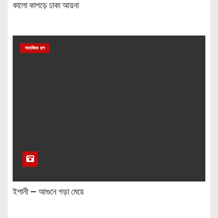
কালো কাপড়ে ঢাকা আয়না
সামাজিক গল্প
ইশানী — আগুনে গড়া মেয়ে