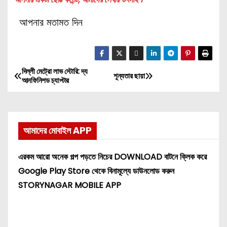
আপনার মতামত দিন
দিল্লী মেট্রো লাভ স্টোরি: দ্য
P
শূন্যতার ছায়া
আনফিনিশড চ্যাপ্টার
o
s
আমাদের মোবাইল APP
t
এরকম আরো অনেক গল্প পড়তে নিচের DOWNLOAD বাটনে ক্লিক করে
n
Google Play Store থেকে বিনামূল্যে ডাউনলোড করুন
a
STORYNAGAR MOBILE APP
v
i