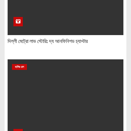
দিল্লী মেট্রো লাভ স্টোরি: দ্য আনফিনিশড চ্যাপ্টার
হাসির গল্প