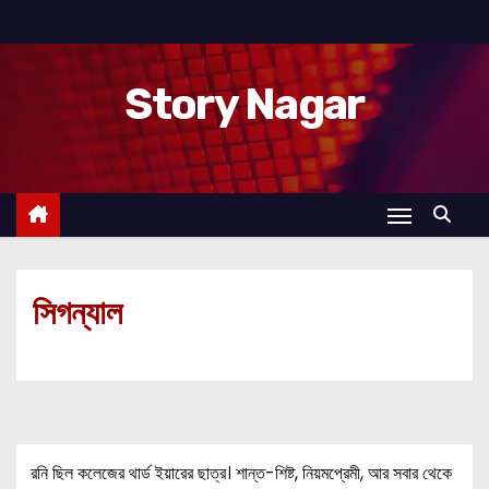
S
k
i
Story Nagar
p
t
o
c
o
n
t
সিগন্যাল
e
n
t
রনি ছিল কলেজের থার্ড ইয়ারের ছাত্র। শান্ত-শিষ্ট, নিয়মপ্রেমী, আর সবার থেকে