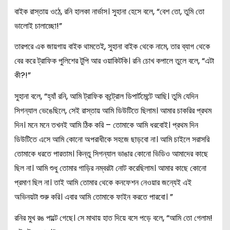
বাইক রাস্তায় ওঠে, রনি হালকা নার্ভাস। সুহানা হেসে বলে, “বেশ তো, তুমি তো
ভালোই চালাচ্ছো!”
তারপরে এক জায়গায় বাইক থামতেই, সুহানা বাইক থেকে নামে, তার ব্যাগ থেকে
বের করে ট্রাফিক পুলিশের টুপি আর ওয়াকিটকি। রনি চোখ কপালে তুলে বলে, “এটা
কী?!”
সুহানা বলে, “হ্যাঁ রনি, আমি ট্রাফিক কন্ট্রোল ডিপার্টমেন্টে আছি। তুমি যেদিন
সিগন্যাল ভেঙেছিলে, সেই রাস্তায় আমি ডিউটিতে ছিলাম। আমার চাকরির প্রথম
দিন। মনে মনে তখনই আমি ঠিক করি – তোমাকে আমি ধরবোই। প্রথম দিন
ডিউটিতে এসে আমি কোনো অপরাধীকে সহজে ছাড়বো না। আমি চাইলে সরাসরি
তোমাকে ধরতে পারতাম। কিন্তু সিগন্যাল ভাঙার কোনো ভিডিও আমাদের কাছে
ছিল না। আমি শুধু তোমার গাড়ির নম্বরটা নোট করেছিলাম। আমার কাছে কোনো
প্রমাণ ছিল না। তাই আমি তোমার থেকে কনফেশন নেওয়ার জন্যেই এই
অভিনয়টা শুরু করি। এবার আমি তোমাকে ফাইন করতে পারবো। ”
রনির মুখ রঙ পাল্টে গেছে। সে মাথায় হাত দিয়ে বসে পড়ে বলে, “আমি তো গেলাম!