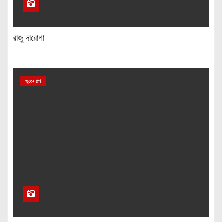
রাজু দারোগা
ভুতের গল্প