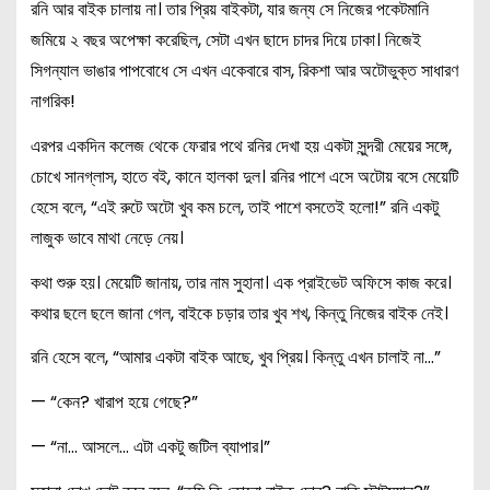
রনি আর বাইক চালায় না। তার প্রিয় বাইকটা, যার জন্য সে নিজের পকেটমানি
জমিয়ে ২ বছর অপেক্ষা করেছিল, সেটা এখন ছাদে চাদর দিয়ে ঢাকা। নিজেই
সিগন্যাল ভাঙার পাপবোধে সে এখন একেবারে বাস, রিকশা আর অটোভুক্ত সাধারণ
নাগরিক!
এরপর একদিন কলেজ থেকে ফেরার পথে রনির দেখা হয় একটা সুন্দরী মেয়ের সঙ্গে,
চোখে সানগ্লাস, হাতে বই, কানে হালকা দুল। রনির পাশে এসে অটোয় বসে মেয়েটি
হেসে বলে, “এই রুটে অটো খুব কম চলে, তাই পাশে বসতেই হলো!” রনি একটু
লাজুক ভাবে মাথা নেড়ে নেয়।
কথা শুরু হয়। মেয়েটি জানায়, তার নাম সুহানা। এক প্রাইভেট অফিসে কাজ করে।
কথার ছলে ছলে জানা গেল, বাইকে চড়ার তার খুব শখ, কিন্তু নিজের বাইক নেই।
রনি হেসে বলে, “আমার একটা বাইক আছে, খুব প্রিয়। কিন্তু এখন চালাই না…”
— “কেন? খারাপ হয়ে গেছে?”
— “না… আসলে… এটা একটু জটিল ব্যাপার।”