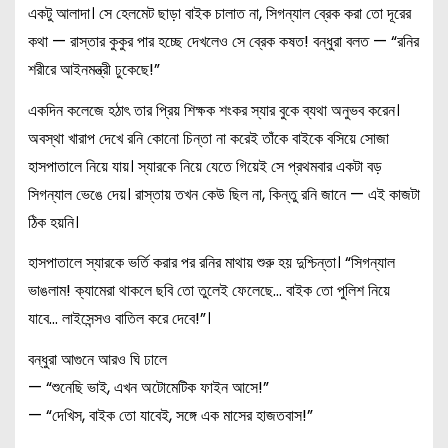
একটু আলাদা। সে হেলমেট ছাড়া বাইক চালাত না, সিগন্যাল ব্রেক করা তো দূরের
কথা — রাস্তার কুকুর পার হচ্ছে দেখলেও সে ব্রেক কষত! বন্ধুরা বলত — “রনির
শরীরে আইনমন্ত্রী ঢুকেছে!”
একদিন কলেজে হঠাৎ তার প্রিয় শিক্ষক শংকর স্যার বুকে ব্যথা অনুভব করেন।
অবস্থা খারাপ দেখে রনি কোনো চিন্তা না করেই তাঁকে বাইকে বসিয়ে সোজা
হাসপাতালে নিয়ে যায়। স্যারকে নিয়ে যেতে গিয়েই সে প্রথমবার একটা বড়
সিগন্যাল ভেঙে দেয়। রাস্তায় তখন কেউ ছিল না, কিন্তু রনি জানে — এই কাজটা
ঠিক হয়নি।
হাসপাতালে স্যারকে ভর্তি করার পর রনির মাথায় শুরু হয় দুশ্চিন্তা। “সিগন্যাল
ভাঙলাম! ক্যামেরা থাকলে ছবি তো তুলেই ফেলেছে… বাইক তো পুলিশ নিয়ে
যাবে… লাইসেন্সও বাতিল করে দেবে!”।
বন্ধুরা আগুনে আরও ঘি ঢালে
— “শুনেছি ভাই, এখন অটোমেটিক ফাইন আসে!”
— “দেখিস, বাইক তো যাবেই, সঙ্গে এক মাসের হাজতবাস!”